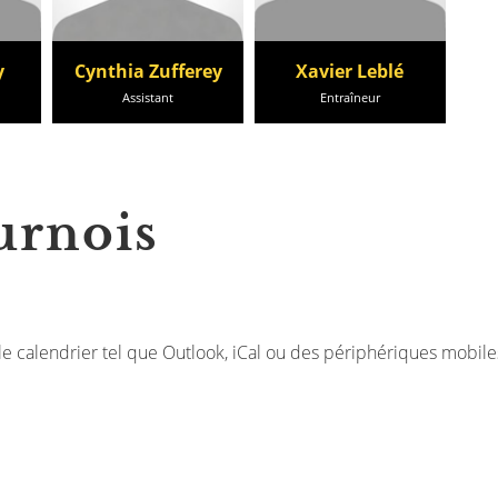
y
Cynthia Zufferey
Xavier Leblé
Assistant
Entraîneur
urnois
le calendrier tel que Outlook, iCal ou des périphériques mobile