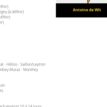
inir)
Antoine de Wit
gny (à définir)
éfinir)
ir)
t - Hélios - Saillon/Leytron
lombey-Muraz - Monthey
Sion
ts
oach environ 10 à 14 jours