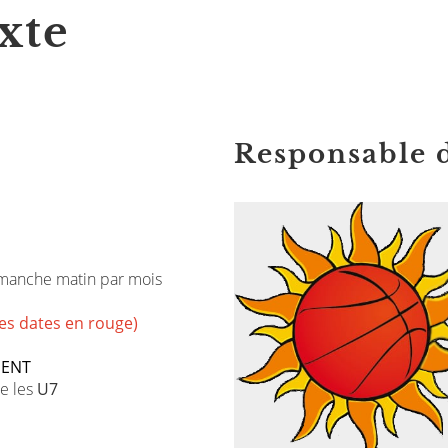
xte
Responsable 
dimanche matin par mois
es dates en rouge)
ENT
ue les
U7