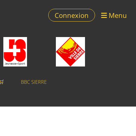
Connexion
Menu
 🛒
BBC SIERRE