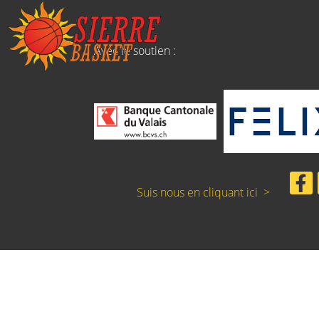
Avec le soutien :
Nous N
Suis nous en cliquant ici >