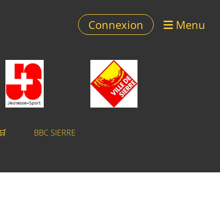
Connexion
Menu
 🛒
BBC SIERRE