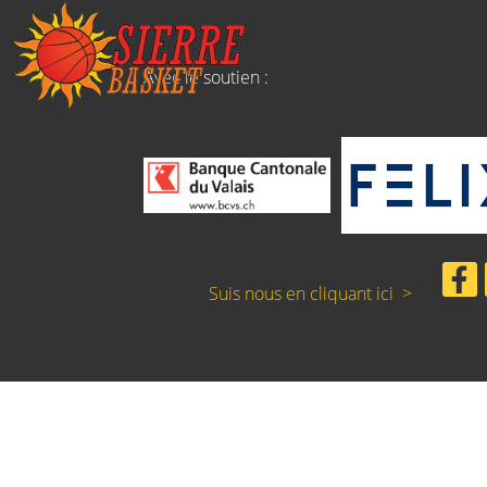
Avec le soutien :
Nous N
Suis nous en cliquant ici >